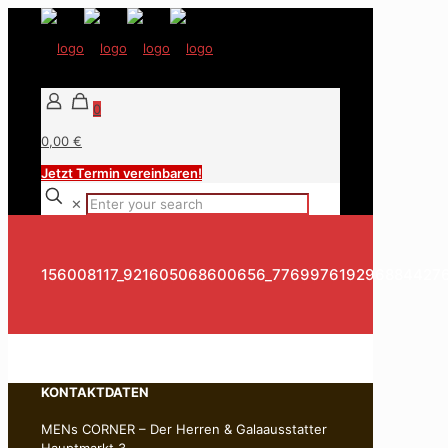
0
0,00 €
Jetzt Termin vereinbaren!
✕
156008117_921605068600656_776997619296884427
KONTAKTDATEN
MENs CORNER – Der Herren & Galaausstatter
Hauptmarkt 3