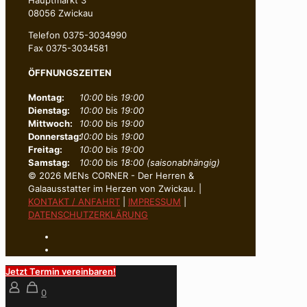
08056 Zwickau
Telefon 0375-3034990
Fax 0375-3034581
ÖFFNUNGSZEITEN
Montag:
10:00
bis
19:00
Dienstag:
10:00
bis
19:00
Mittwoch:
10:00
bis
19:00
Donnerstag:
10:00
bis
19:00
Freitag:
10:00
bis
19:00
Samstag:
10:00
bis
18:00 (saisonabhängig)
© 2026 MENs CORNER - Der Herren &
Galaausstatter im Herzen von Zwickau. |
KONTAKT / ANFAHRT
|
IMPRESSUM
|
DATENSCHUTZERKLÄRUNG
Jetzt Termin vereinbaren!
0