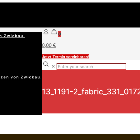
0
n Zwickau.
0,00 €
Jetzt Termin vereinbaren!
✕
rzen von Zwickau.
13_1191-2_fabric_331_017