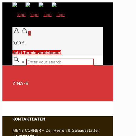
0
0,00 €
Jetzt Termin vereinbaren!
✕
ZINA-B
KONTAKTDATEN
MENs CORNER – Der Herren & Galaausstatter
Hauptmarkt 3