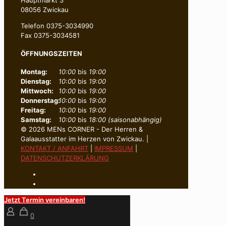
08056 Zwickau
Telefon 0375-3034990
Fax 0375-3034581
ÖFFNUNGSZEITEN
Montag:
10:00
bis
19:00
Dienstag:
10:00
bis
19:00
Mittwoch:
10:00
bis
19:00
Donnerstag:
10:00
bis
19:00
Freitag:
10:00
bis
19:00
Samstag:
10:00
bis
18:00 (saisonabhängig)
© 2026 MENs CORNER - Der Herren &
Galaausstatter im Herzen von Zwickau. |
KONTAKT / ANFAHRT
|
IMPRESSUM
|
DATENSCHUTZERKLÄRUNG
Jetzt Termin vereinbaren!
0