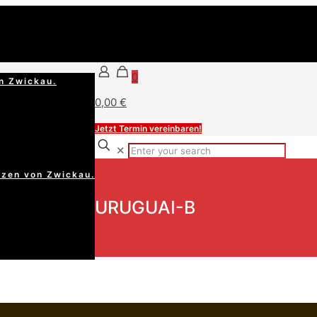
0
n Zwickau.
0,00 €
Jetzt Termin vereinbaren!
✕
rzen von Zwickau.
URUGUAI-B