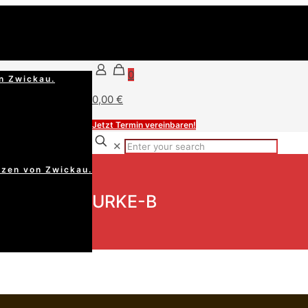
0
n Zwickau.
0,00 €
Jetzt Termin vereinbaren!
✕
rzen von Zwickau.
URKE-B