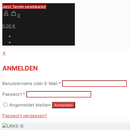
Jetzt Termin vereinbaren!
0
0,00 €
✕
ANMELDEN
Benutzername oder E-Mail
*
Passwort
*
Angemeldet bleiben
Anmelden
Passwort vergessen?