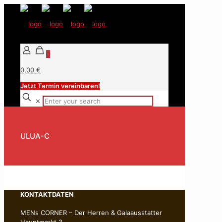
0
0,00 €
Jetzt Termin vereinbaren!
✕
ULUA-C
KONTAKTDATEN
MENs CORNER – Der Herren & Galaausstatter
Hauptmarkt 3