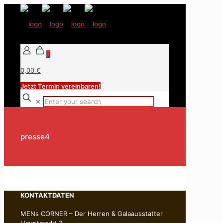
0
0,00 €
Jetzt Termin vereinbaren!
✕
presse4
KONTAKTDATEN
MENs CORNER – Der Herren & Galaausstatter
Hauptmarkt 3