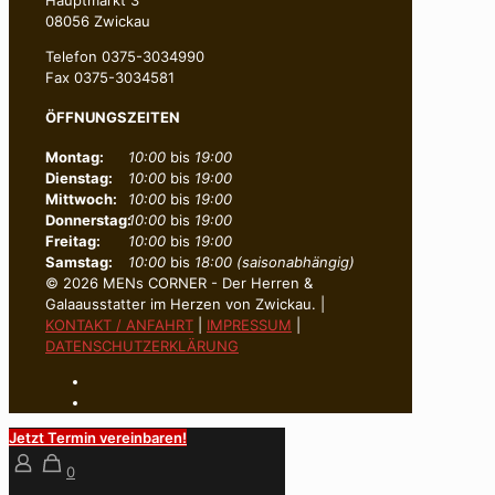
08056 Zwickau
Telefon 0375-3034990
Fax 0375-3034581
ÖFFNUNGSZEITEN
Montag:
10:00
bis
19:00
Dienstag:
10:00
bis
19:00
Mittwoch:
10:00
bis
19:00
Donnerstag:
10:00
bis
19:00
Freitag:
10:00
bis
19:00
Samstag:
10:00
bis
18:00 (saisonabhängig)
© 2026 MENs CORNER - Der Herren &
Galaausstatter im Herzen von Zwickau. |
KONTAKT / ANFAHRT
|
IMPRESSUM
|
DATENSCHUTZERKLÄRUNG
Jetzt Termin vereinbaren!
0