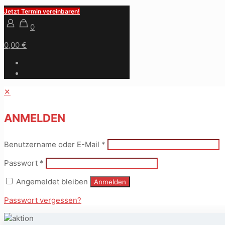
Jetzt Termin vereinbaren!
0
0,00 €
✕
ANMELDEN
Benutzername oder E-Mail
*
Passwort
*
Angemeldet bleiben
Anmelden
Passwort vergessen?