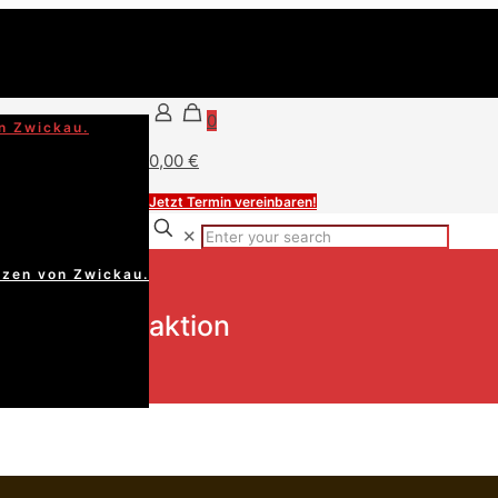
0
n Zwickau.
0,00 €
Jetzt Termin vereinbaren!
✕
rzen von Zwickau.
aktion