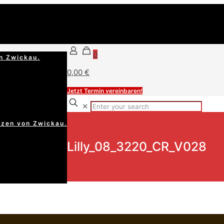
0
n Zwickau.
0,00 €
Jetzt Termin vereinbaren!
✕
rzen von Zwickau.
Lilly_08_3220_CR_V028