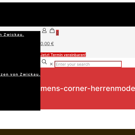
0
n Zwickau.
0,00 €
Jetzt Termin vereinbaren!
✕
rzen von Zwickau.
mens-corner-herrenmode