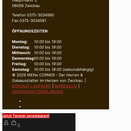
08056 Zwickau
Telefon 0375-3034990
Fax 0375-3034581
ÖFFNUNGSZEITEN
Montag:
10:00
bis
19:00
Dienstag:
10:00
bis
19:00
Mittwoch:
10:00
bis
19:00
Donnerstag:
10:00
bis
19:00
Freitag:
10:00
bis
19:00
Samstag:
10:00
bis
18:00 (saisonabhängig)
© 2026 MENs CORNER - Der Herren &
Galaausstatter im Herzen von Zwickau. |
KONTAKT / ANFAHRT
|
IMPRESSUM
|
DATENSCHUTZERKLÄRUNG
Jetzt Termin vereinbaren!
0