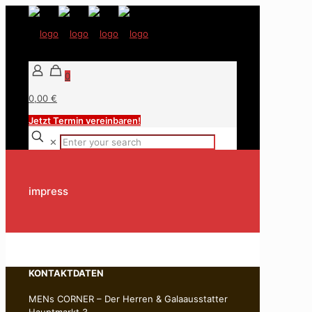
0
0,00 €
Jetzt Termin vereinbaren!
✕
impress
KONTAKTDATEN
MENs CORNER – Der Herren & Galaausstatter
Hauptmarkt 3