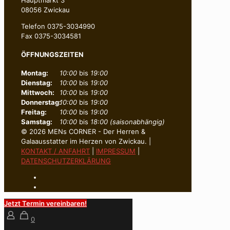
08056 Zwickau
Telefon 0375-3034990
Fax 0375-3034581
ÖFFNUNGSZEITEN
Montag:
10:00
bis
19:00
Dienstag:
10:00
bis
19:00
Mittwoch:
10:00
bis
19:00
Donnerstag:
10:00
bis
19:00
Freitag:
10:00
bis
19:00
Samstag:
10:00
bis
18:00 (saisonabhängig)
© 2026 MENs CORNER - Der Herren &
Galaausstatter im Herzen von Zwickau. |
KONTAKT / ANFAHRT
|
IMPRESSUM
|
DATENSCHUTZERKLÄRUNG
Jetzt Termin vereinbaren!
0