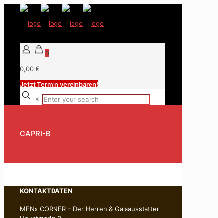
0
0,00 €
Jetzt Termin vereinbaren!
✕
CAPRI-B
KONTAKTDATEN
MENs CORNER – Der Herren & Galaausstatter
Hauptmarkt 3