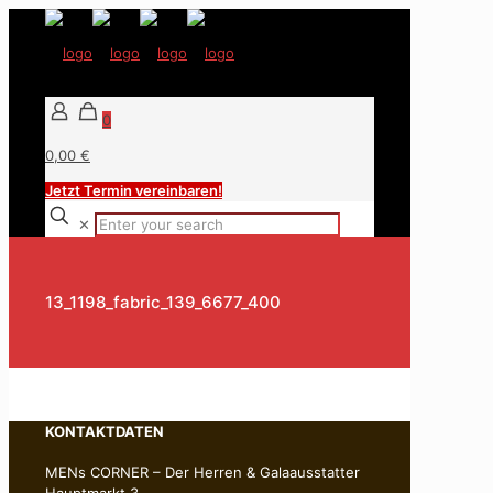
0
0,00 €
Jetzt Termin vereinbaren!
✕
13_1198_fabric_139_6677_400
KONTAKTDATEN
MENs CORNER – Der Herren & Galaausstatter
Hauptmarkt 3