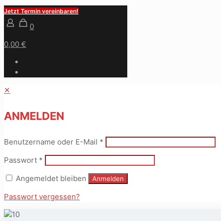
Jetzt Termin vereinbaren!
0
0,00 €
✕
ANMELDEN
Benutzername oder E-Mail
*
Passwort
*
Angemeldet bleiben
Anmelden
Passwort vergessen?