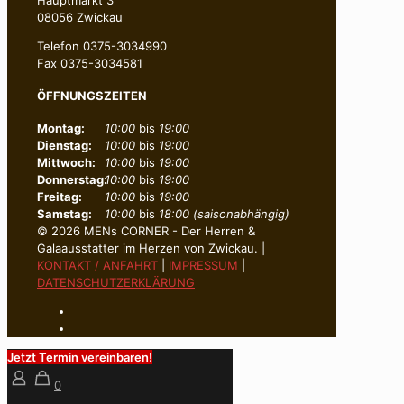
08056 Zwickau
Telefon 0375-3034990
Fax 0375-3034581
ÖFFNUNGSZEITEN
Montag:
10:00
bis
19:00
Dienstag:
10:00
bis
19:00
Mittwoch:
10:00
bis
19:00
Donnerstag:
10:00
bis
19:00
Freitag:
10:00
bis
19:00
Samstag:
10:00
bis
18:00 (saisonabhängig)
© 2026 MENs CORNER - Der Herren &
Galaausstatter im Herzen von Zwickau. |
KONTAKT / ANFAHRT
|
IMPRESSUM
|
DATENSCHUTZERKLÄRUNG
Jetzt Termin vereinbaren!
0