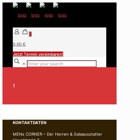
0
0,00 €
Jetzt Termin vereinbaren!
✕
1
KONTAKTDATEN
MENs CORNER – Der Herren & Galaausstatter
Hauptmarkt 3