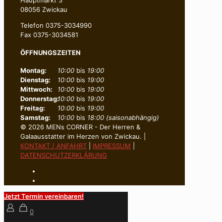
08056 Zwickau
Telefon 0375-3034990
Fax 0375-3034581
ÖFFNUNGSZEITEN
Montag:
10:00
bis
19:00
Dienstag:
10:00
bis
19:00
Mittwoch:
10:00
bis
19:00
Donnerstag:
10:00
bis
19:00
Freitag:
10:00
bis
19:00
Samstag:
10:00
bis
18:00 (saisonabhängig)
© 2026 MENs CORNER - Der Herren &
Galaausstatter im Herzen von Zwickau. |
KONTAKT / ANFAHRT
|
IMPRESSUM
|
DATENSCHUTZERKLÄRUNG
Jetzt Termin vereinbaren!
0