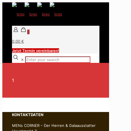
0
0,00 €
Jetzt Termin vereinbaren!
✕
1
KONTAKTDATEN
MENs CORNER – Der Herren & Galaausstatter
Hauptmarkt 3